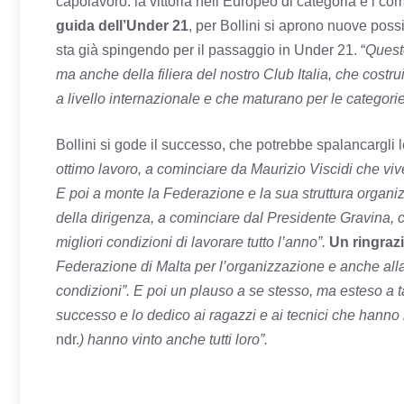
capolavoro: la vittoria nell’Europeo di categoria e i compl
guida dell’Under 21
, per Bollini si aprono nuove possib
sta già spingendo per il passaggio in Under 21. “
Questo
ma anche della filiera del nostro Club Italia, che cost
a livello internazionale e che maturano per le categorie
Bollini si gode il successo, che potrebbe spalancargli 
ottimo lavoro, a cominciare da Maurizio Viscidi che vive p
E poi a monte la Federazione e la sua struttura organiz
della dirigenza, a cominciare dal Presidente Gravina, c
migliori condizioni di lavorare tutto l’anno”.
Un ringraz
Federazione di Malta per l’organizzazione e anche alla U
condizioni”. E poi un plauso a se stesso, ma esteso a t
successo e lo dedico ai ragazzi e ai tecnici che hanno 
ndr.
) hanno vinto anche tutti loro”.