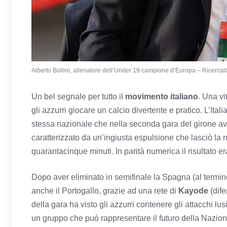
Alberto Bollini, allenatore dell’Under 19 campione d’Europa – Ricercaita
Un bel segnale per tutto il
movimento italiano
. Una vi
gli azzurri giocare un calcio divertente e pratico. L’Ital
stessa nazionale che nella seconda gara del girone 
caratterizzato da un’ingiusta espulsione che lasciò la no
quarantacinque minuti. In parità numerica il risultato er
Dopo aver eliminato in semifinale la Spagna (al termine
anche il Portogallo, grazie ad una rete di
Kayode
(dife
della gara ha visto gli azzurri contenere gli attacchi lus
un gruppo che può rappresentare il futuro della Naziona