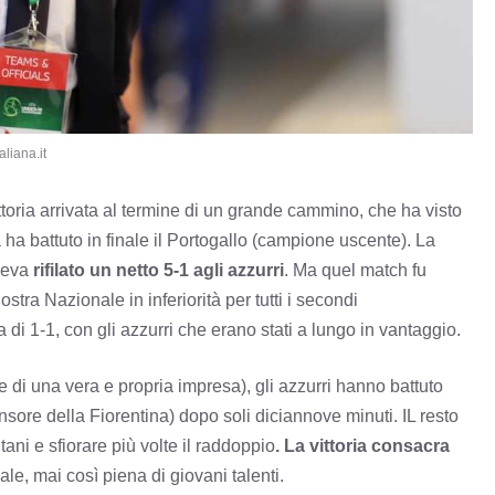
liana.it
ttoria arrivata al termine di un grande cammino, che ha visto
ia ha battuto in finale il Portogallo (campione uscente). La
aveva
rifilato un netto 5-1 agli azzurri
. Ma quel match fu
stra Nazionale in inferiorità per tutti i secondi
a di 1-1, con gli azzurri che erano stati a lungo in vantaggio.
 di una vera e propria impresa), gli azzurri hanno battuto
nsore della Fiorentina) dopo soli diciannove minuti. IL resto
itani e sfiorare più volte il raddoppio
. La vittoria consacra
le, mai così piena di giovani talenti.