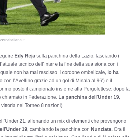
cercaitaliana.it
eguire
Edy Reja
sulla panchina della Lazio, lasciando i
ll’attuale tecnico dell’Inter e la fine della sua storia con i
l quale non ha mai rescisso il cordone ombelicale,
lo ha
o con l’Avellino grazie ad un gol di Minala al 96′) e il
rimo posto il campionato insieme alla Pergolettese: dopo la
ne chiamato in Federazione.
La panchina dell’Under 19,
vittoria nel Torneo 8 nazioni).
ell’Under 21, allenando un mix di elementi che provengono
nell’Under 19
, cambiando la panchina con
Nunziata.
Ora il