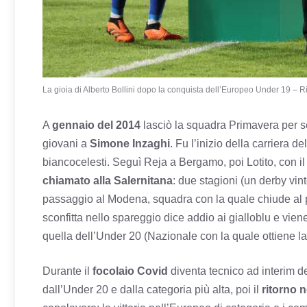
La gioia di Alberto Bollini dopo la conquista dell’Europeo Under 19 – Ri
A
gennaio del 2014
lasciò la squadra Primavera per s
giovani a
Simone Inzaghi
. Fu l’inizio della carriera de
biancocelesti. Seguì Reja a Bergamo, poi Lotito, con i
chiamato alla Salernitana
: due stagioni (un derby vint
passaggio al Modena, squadra con la quale chiude al p
sconfitta nello spareggio dice addio ai gialloblu e vie
quella dell’Under 20 (Nazionale con la quale ottiene la 
Durante il
focolaio Covid
diventa tecnico ad interim d
dall’Under 20 e dalla categoria più alta, poi il
ritorno 