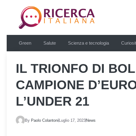
Vai
al
contenuto
Green
Salute
Scienza e tecnologia
Curiosi
IL TRIONFO DI BOL
CAMPIONE D’EURO
L’UNDER 21
By
Paolo Colantoni
Luglio 17, 2023
News