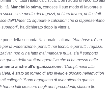
imenti di tutta l’Italia calcistica. Con l’addio di Nicolato alla
ilità.
Mancini lo stima
, conosce il suo modo di lavorare e
 successo è merito dei ragazzi, del loro lavoro, dello staff,
ruisce dall’Under 15 squadre e calciatori che ci rappresentano
 superiori”
, ha dichiarato dopo la vittoria.
le porte della seconda Nazionale italiana.
“Alla base c’è un
er la Federazione, per tutti noi tecnici e per tutti i ragazzi.
zativa: non ci ha fatto mai mancare nulla, sia il supporto
he quello della struttura operativa che ci ha messo nelle
iamento anche all’organizzazione:
“Complimenti alla
efa, è stato un torneo di alto livello e giocato nellemigliori
anti colleghi: “Sono orgoglioso di aver ottenuto questo
li hanno fatti crescere negli anni precedenti, stasera
(ieri