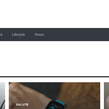
tà
Lifestyle
News
SALUTE