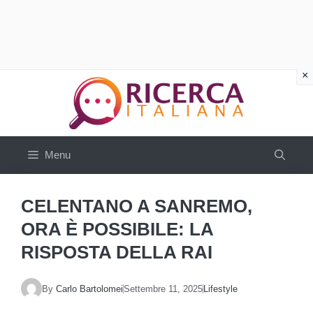
Vai
al
contenuto
Menu
CELENTANO A SANREMO,
ORA È POSSIBILE: LA
RISPOSTA DELLA RAI
By
Carlo Bartolomei
Settembre 11, 2025
Lifestyle