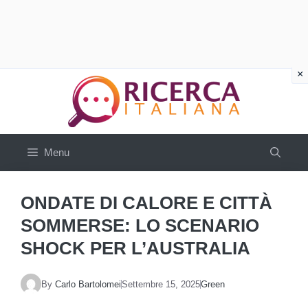
Vai
al
contenuto
Menu
ONDATE DI CALORE E CITTÀ
SOMMERSE: LO SCENARIO
SHOCK PER L’AUSTRALIA
By
Carlo Bartolomei
Settembre 15, 2025
Green