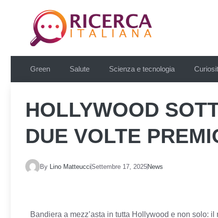
Vai
al
contenuto
Green
Salute
Scienza e tecnologia
Curiosi
HOLLYWOOD SOTT
DUE VOLTE PREMI
By
Lino Matteucci
Settembre 17, 2025
News
Bandiera a mezz’asta in tutta Hollywood e non solo: 