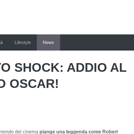
tà
Lifestyle
News
O SHOCK: ADDIO AL
O OSCAR!
il mondo del cinema
piange una leggenda come Robert