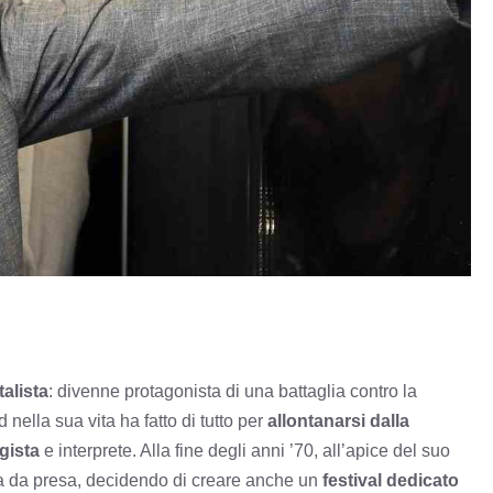
alista
: divenne protagonista di una battaglia contro la
 nella sua vita ha fatto di tutto per
allontanarsi dalla
gista
e interprete. Alla fine degli anni ’70, all’apice del suo
na da presa, decidendo di creare anche un
festival dedicato