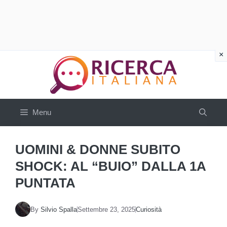
Vai
al
contenuto
Menu
UOMINI & DONNE SUBITO
SHOCK: AL “BUIO” DALLA 1A
PUNTATA
By
Silvio Spalla
Settembre 23, 2025
Curiosità