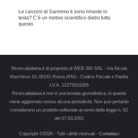
Le canzoni di Sanremo ti sono rimaste in
testa? C’è un motivo scientifico dietro tutto
questo
Ricercaitaliana.it di proprietà di WEB 365 SRL - Via Nicola
Marchese 10, 00141 Roma (RM) - Codice Fiscale e Partita
I.V.A. 12279101005
Ricercaitaliana.it non è una testata giornalistica, in quanto
viene aggiornato senza alcuna periodicità. Non può pertanto
considerarsi un prodotto editoriale ai sensi della legge n. 62
del 07.03.2001
Copyright ©2026 - Tutti i diritti riservati -
Contattaci