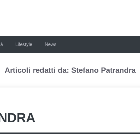
tà
Lifestyle
News
Articoli redatti da: Stefano Patrandra
ANDRA