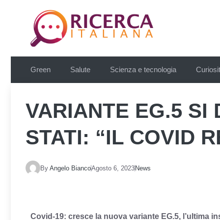
Vai
al
contenuto
Green
Salute
Scienza e tecnologia
Curiosi
VARIANTE EG.5 SI
STATI: “IL COVID 
By
Angelo Bianco
Agosto 6, 2023
News
Covid-19: cresce la nuova variante EG.5, l’ultima ins