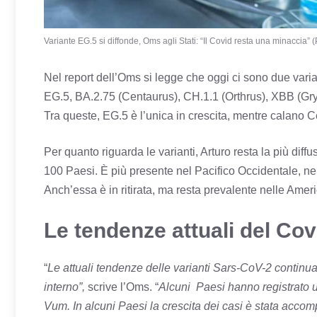
Variante EG.5 si diffonde, Oms agli Stati: “Il Covid resta una minaccia” (
Nel report dell’Oms si legge che oggi ci sono due variant
EG.5, BA.2.75 (Centaurus), CH.1.1 (Orthrus), XBB (Gr
Tra queste, EG.5 è l’unica in crescita, mentre calano C
Per quanto riguarda le varianti, Arturo resta la più dif
100 Paesi. È più presente nel Pacifico Occidentale, nel
Anch’essa è in ritirata, ma resta prevalente nelle Amer
Le tendenze attuali del Cov
“
Le attuali tendenze delle varianti Sars-CoV-2 continuano
interno”,
scrive l’Oms. “
Alcuni Paesi hanno registrato u
Vum. In alcuni Paesi la crescita dei casi è stata acco