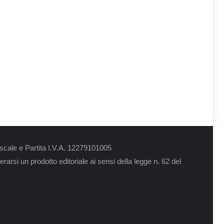
scale e Partita I.V.A. 12279101005
rarsi un prodotto editoriale ai sensi della legge n. 62 del