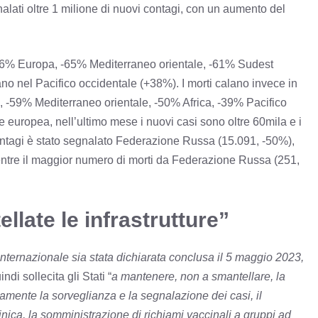
gnalati oltre 1 milione di nuovi contagi, con un aumento del
-66% Europa, -65% Mediterraneo orientale, -61% Sudest
o nel Pacifico occidentale (+38%). I morti calano invece in
o, -59% Mediterraneo orientale, -50% Africa, -39% Pacifico
europea, nell’ultimo mese i nuovi casi sono oltre 60mila e i
ontagi è stato segnalato Federazione Russa (15.091, -50%),
entre il maggior numero di morti da Federazione Russa (251,
llate le infrastrutture”
nternazionale sia stata dichiarata conclusa il 5 maggio 2023,
ndi sollecita gli Stati “
a mantenere, non a smantellare, la
amente la sorveglianza e la segnalazione dei casi, il
linica, la somministrazione di richiami vaccinali a gruppi ad