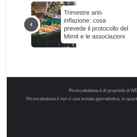
Trimestre anti-
inflazione: cosa
prevede il protocollo del
Mimit e le associazioni
Ricercaitaliana.it di proprietà d
Ricercaitaliana.it non è una testata giornalistica, in qua