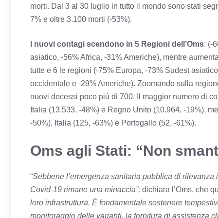
morti. Dal 3 al 30 luglio in tutto il mondo sono stati se
7% e oltre 3.100 morti (-53%).
I nuovi contagi scendono in 5 Regioni dell’Oms
: (
asiatico, -56% Africa, -31% Americhe), mentre aumentan
tutte e 6 le regioni (-75% Europa, -73% Sudest asiatic
occidentale e -29% Americhe). Zoomando sulla regione 
nuovi decessi poco più di 700. Il maggior numero di c
Italia (13.533, -48%) e Regno Unito (10.964, -19%), m
-50%), Italia (125, -63%) e Portogallo (52, -61%).
Oms agli Stati: “Non smante
“
Sebbene l’emergenza sanitaria pubblica di rilevanza i
Covid-19 rimane una minaccia”,
dichiara l’Oms, che qui
loro infrastruttura. È fondamentale sostenere tempestiv
monitoraggio delle varianti, la fornitura di assistenza c