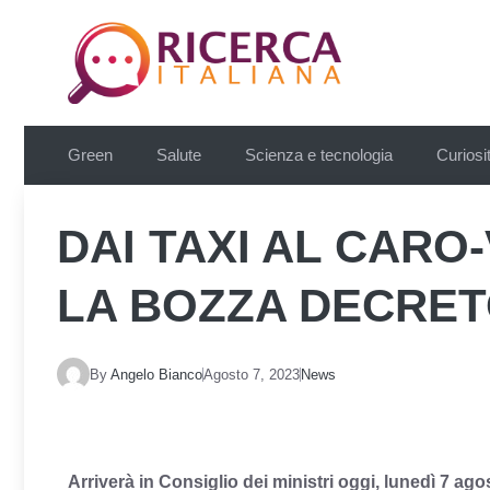
Vai
al
contenuto
Green
Salute
Scienza e tecnologia
Curiosi
DAI TAXI AL CARO
LA BOZZA DECRE
By
Angelo Bianco
Agosto 7, 2023
News
Arriverà in Consiglio dei ministri oggi, lunedì 7 a