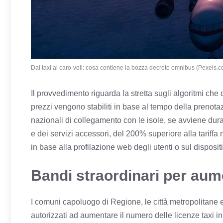
Dai taxi al caro-voli: cosa contiene la bozza decreto omnibus (Pexels.com
Il provvedimento riguarda la stretta sugli algoritmi che
prezzi vengono stabiliti in base al tempo della prenota
nazionali di collegamento con le isole, se avviene dura
e dei servizi accessori, del 200% superiore alla tariffa m
in base alla profilazione web degli utenti o sul disposi
Bandi straordinari per aume
I comuni capoluogo di Regione, le città metropolitane 
autorizzati ad aumentare il numero delle licenze taxi i