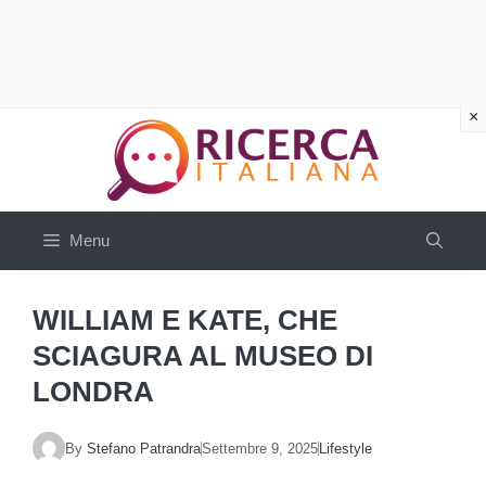
Vai
al
contenuto
Menu
WILLIAM E KATE, CHE
SCIAGURA AL MUSEO DI
LONDRA
By
Stefano Patrandra
Settembre 9, 2025
Lifestyle