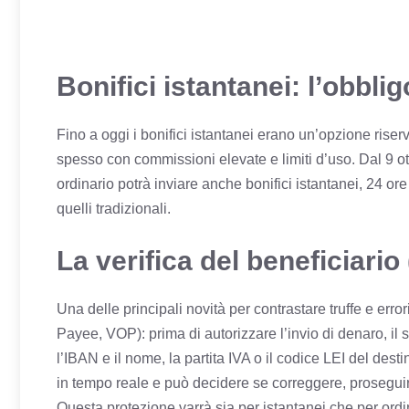
Bonifici istantanei: l’obbli
Fino a oggi i bonifici istantanei erano un’opzione riserv
spesso con commissioni elevate e limiti d’uso. Dal 9 o
ordinario potrà inviare anche bonifici istantanei, 24 ore
quelli tradizionali.
La verifica del beneficiari
Una delle principali novità per contrastare truffe e errori
Payee, VOP): prima di autorizzare l’invio di denaro, il
l’IBAN e il nome, la partita IVA o il codice LEI del des
in tempo reale e può decidere se correggere, proseguir
Questa protezione varrà sia per istantanei che per ordi