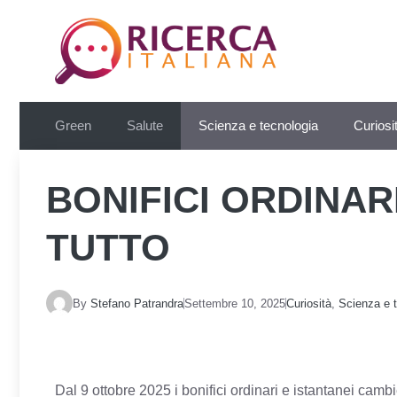
Vai
al
contenuto
Green
Salute
Scienza e tecnologia
Curiosi
BONIFICI ORDINAR
TUTTO
By
Stefano Patrandra
Settembre 10, 2025
Curiosità
,
Scienza e 
Dal 9 ottobre 2025 i bonifici ordinari e istantanei camb