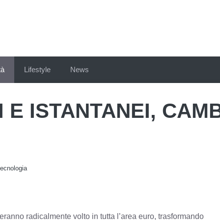
tà
Lifestyle
News
I E ISTANTANEI, CAM
tecnologia
ieranno radicalmente volto in tutta l’area euro, trasformando