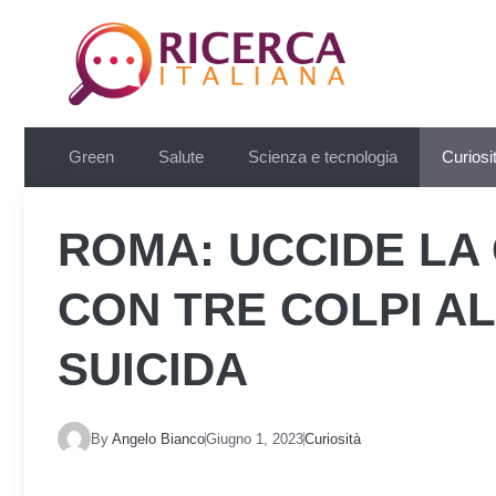
Vai
al
contenuto
Green
Salute
Scienza e tecnologia
Curiosi
ROMA: UCCIDE LA
CON TRE COLPI AL
SUICIDA
By
Angelo Bianco
Giugno 1, 2023
Curiosità