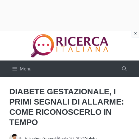
Vai
al
contenuto
Menu
DIABETE GESTAZIONALE, I
PRIMI SEGNALI DI ALLARME:
COME RICONOSCERLO IN
TEMPO
By
Valentina Giungati
Aprile 30, 2024
Salute