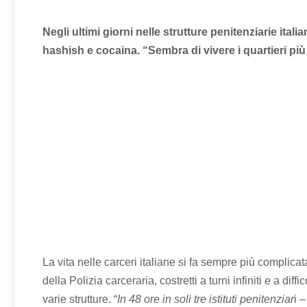
Negli ultimi giorni nelle strutture penitenziarie itali
hashish e cocaina. “Sembra di vivere i quartieri più 
La vita nelle carceri italiane si fa sempre più complicat
della Polizia carceraria, costretti a turni infiniti e a dif
varie strutture. “
In 48 ore in soli tre istituti penitenziar
i 