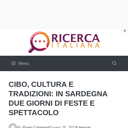
Vai
al
contenuto
Menu
CIBO, CULTURA E
TRADIZIONI: IN SARDEGNA
DUE GIORNI DI FESTE E
SPETTACOLO
By
Paolo Colantoni
Giugno 25, 2023
Lifestyle