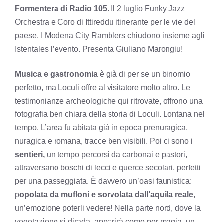
Formentera di Radio 105.
Il 2 luglio Funky Jazz
Orchestra e Coro di Ittireddu itinerante per le vie del
paese. I Modena City Ramblers chiudono insieme agli
Istentales l’evento. Presenta Giuliano Marongiu!
Musica e gastronomia
è già di per se un binomio
perfetto, ma Loculi offre al visitatore molto altro. Le
testimonianze archeologiche qui ritrovate, offrono una
fotografia ben chiara della storia di Loculi. Lontana nel
tempo. L’area fu abitata già in epoca prenuragica,
nuragica e romana, tracce ben visibili. Poi ci sono i
sentieri,
un tempo percorsi da carbonai e pastori,
attraversano boschi di lecci e querce secolari, perfetti
per una passeggiata. È davvero un’oasi faunistica:
p
opolata da mufloni e sorvolata dall’aquila reale
,
un’emozione poterli vedere! Nella parte nord, dove la
vegetazione si dirada, apparirà come per magia, un