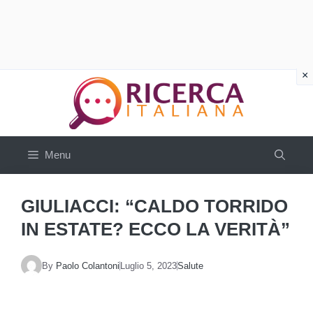
Vai
al
contenuto
Menu
GIULIACCI: “CALDO TORRIDO
IN ESTATE? ECCO LA VERITÀ”
By
Paolo Colantoni
Luglio 5, 2023
Salute