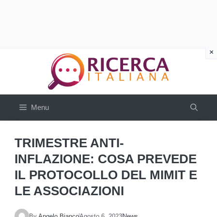
Vai
al
contenuto
Menu
TRIMESTRE ANTI-
INFLAZIONE: COSA PREVEDE
IL PROTOCOLLO DEL MIMIT E
LE ASSOCIAZIONI
By
Angelo Bianco
Agosto 6, 2023
News