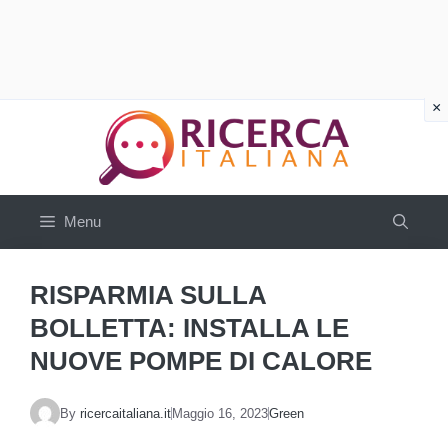
Vai
al
contenuto
Menu
RISPARMIA SULLA
BOLLETTA: INSTALLA LE
NUOVE POMPE DI CALORE
By
ricercaitaliana.it
Maggio 16, 2023
Green