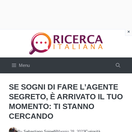
Vai
al
contenuto
Menu
SE SOGNI DI FARE L’AGENTE
SEGRETO, È ARRIVATO IL TUO
MOMENTO: TI STANNO
CERCANDO
By
Sebastiano Spinelli
Maggio 28, 2023
Curiosità