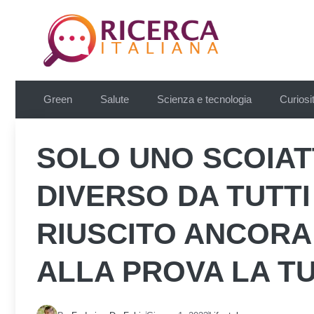
Vai
al
contenuto
Green
Salute
Scienza e tecnologia
Curiosi
SOLO UNO SCOIAT
DIVERSO DA TUTTI
RIUSCITO ANCORA
ALLA PROVA LA TU