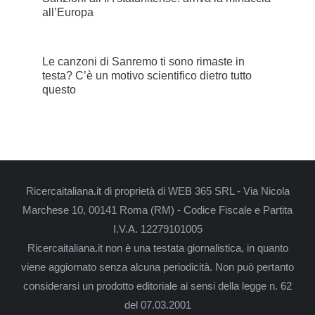
all’Europa
Le canzoni di Sanremo ti sono rimaste in
testa? C’è un motivo scientifico dietro tutto
questo
Ricercaitaliana.it di proprietà di WEB 365 SRL - Via Nicola
Marchese 10, 00141 Roma (RM) - Codice Fiscale e Partita
I.V.A. 12279101005
Ricercaitaliana.it non è una testata giornalistica, in quanto
viene aggiornato senza alcuna periodicità. Non può pertanto
considerarsi un prodotto editoriale ai sensi della legge n. 62
del 07.03.2001